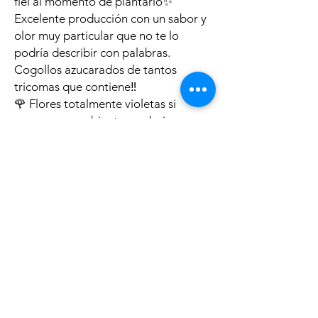
fiel al momento de plantarlo✨
Excelente producción con un sabor y
olor muy particular que no te lo
podría describir con palabras.
Cogollos azucarados de tantos
tricomas que contiene‼️
🌹 Flores totalmente violetas si
generas un ambiente con bajas
temperatura… un cruce de otra
Galaxia 🪐☄️
Productos
Polìtica
Feminized Seeds
Shipping & Returns
Auto Flower Seeds
Terms & Conditions
Regular Seeds
Payment Methods
Best Sellers
FAQ
Sale