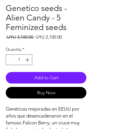
Genetico seeds -
Alien Candy - 5
Feminized seeds
Regular
Sale
 UYU 3,100.00 
UYU 2,100.00
Price
Price
Quantity
*
Add to Cart
Buy Now
Genéticas mejoradas en EEUU por
años que desencadenaron en el
famoso Falcon Berry, un cruce muy