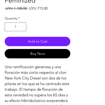
Feminized
Regular
Sale
 UYU 1,100.00 
UYU 715.00
Price
Price
Quantity
*
Add to Cart
Buy Now
Una ramificación generosa y una
floración más corta respecto al clon
New York City Diesel son dos de los
pilares en los que se ha centrado este
trabajo. El tiempo de floración de
esta variedad no supera los 65 días y
su efecto híbrido/sativo sorprenderá