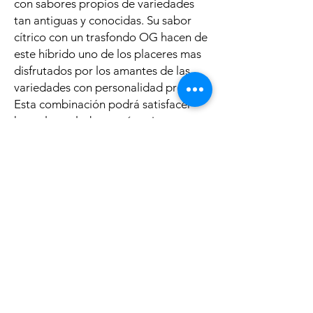
con sabores propios de variedades
tan antiguas y conocidas. Su sabor
cítrico con un trasfondo OG hacen de
este híbrido uno de los placeres mas
disfrutados por los amantes de las
variedades con personalidad propia.
Esta combinación podrá satisfacer
hasta los paladares más exigentes,
mandarina y pomelo con toques a
vainilla cremosa.
Productos
Polìtica
Feminized Seeds
Shipping & Returns
Auto Flower Seeds
Terms & Conditions
Regular Seeds
Payment Methods
Best Sellers
FAQ