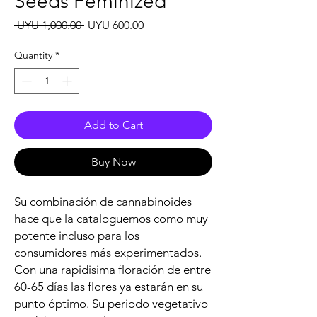
Seeds Feminized
Regular
Sale
 UYU 1,000.00 
UYU 600.00
Price
Price
Quantity
*
Add to Cart
Buy Now
Su combinación de cannabinoides
hace que la cataloguemos como muy
potente incluso para los
consumidores más experimentados.
Con una rapidisima floración de entre
60-65 días las flores ya estarán en su
punto óptimo. Su periodo vegetativo