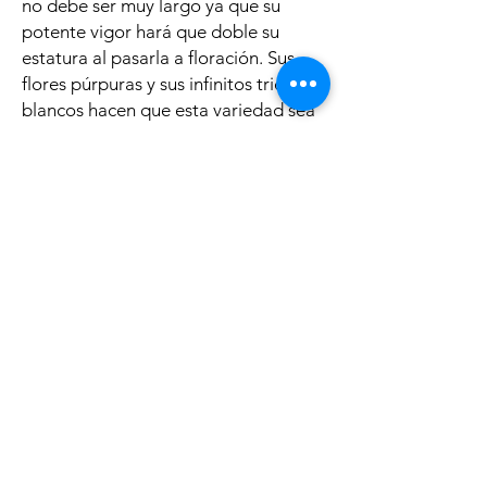
no debe ser muy largo ya que su
potente vigor hará que doble su
estatura al pasarla a floración. Sus
flores púrpuras y sus infinitos tricomas
blancos hacen que esta variedad sea
especialmente atractiva para su
colección.
Productos
Polìtica
Feminized Seeds
Shipping & Returns
Auto Flower Seeds
Terms & Conditions
Regular Seeds
Payment Methods
Best Sellers
FAQ
Sale
Disclaimer